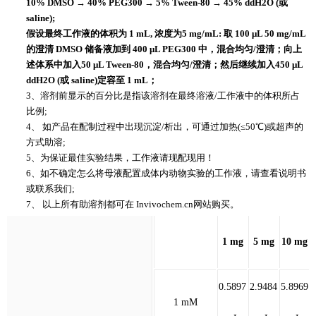
10% DMSO → 40% PEG300 → 5% Tween-80 → 45% ddH2O (或
saline);
假设最终工作液的体积为 1 mL, 浓度为5 mg/mL: 取 100 μL 50 mg/mL
的澄清 DMSO 储备液加到 400 μL PEG300 中，混合均匀/澄清；向上
述体系中加入50 μL Tween-80，混合均匀/澄清；然后继续加入450 μL
ddH2O (或 saline)定容至 1 mL；
3、溶剂前显示的百分比是指该溶剂在最终溶液/工作液中的体积所占
比例;
4、 如产品在配制过程中出现沉淀/析出，可通过加热(≤50℃)或超声的
方式助溶;
5、为保证最佳实验结果，工作液请现配现用！
6、如不确定怎么将母液配置成体内动物实验的工作液，请查看说明书
或联系我们;
7、 以上所有助溶剂都可在 Invivochem.cn网站购买。
1 mg
5 mg
10 mg
0.5897
2.9484
5.8969
1 mM