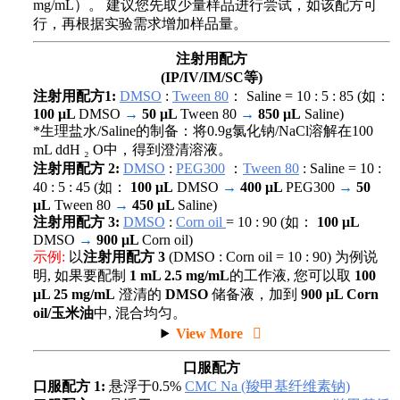
mg/mL）。 建议您先取少量样品进行尝试，如该配方可
行，再根据实验需求增加样品量。
注射用配方
(IP/IV/IM/SC等)
注射用配方1:
DMSO
:
Tween 80
： Saline = 10 : 5 : 85 (如：
100 μL
DMSO
→
50 μL
Tween 80
→
850 μL
Saline)
*生理盐水/Saline的制备：将0.9g氯化钠/NaCl溶解在100
mL ddH ₂ O中，得到澄清溶液。
注射用配方 2:
DMSO
:
PEG300
：
Tween 80
: Saline = 10 :
40 : 5 : 45 (如：
100 μL
DMSO
→
400 μL
PEG300
→
50
μL
Tween 80
→
450 μL
Saline)
注射用配方 3:
DMSO
:
Corn oil
= 10 : 90 (如：
100 μL
DMSO
→
900 μL
Corn oil)
示例:
以
注射用配方 3
(DMSO : Corn oil = 10 : 90) 为例说
明, 如果要配制
1 mL 2.5 mg/mL
的工作液, 您可以取
100
μL 25 mg/mL
澄清的
DMSO
储备液，加到
900 μL Corn
oil/玉米油
中, 混合均匀。
View More
口服配方
口服配方 1:
悬浮于0.5%
CMC Na (羧甲基纤维素钠)