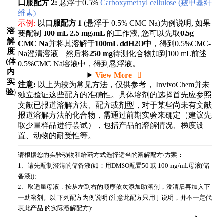
口服配方 2:
悬浮于0.5%
Carboxymethyl cellulose (羧甲基纤
维素)
示例:
以
口服配方 1
(悬浮于 0.5% CMC Na)为例说明, 如果
溶
要配制
100 mL 2.5 mg/mL
的工作液, 您可以先取
0.5g
解
CMC Na
并将其溶解于
100mL ddH2O
中，得到0.5%CMC-
度
Na澄清溶液；然后将
250 mg
待测化合物加到100 mL前述
(体
0.5%CMC Na溶液中，得到悬浮液。
内
View More
实
注意:
以上为较为常见方法，仅供参考， InvivoChem并未
验)
独立验证这些配方的准确性。具体溶剂的选择首先应参照
文献已报道溶解方法、配方或剂型，对于某些尚未有文献
报道溶解方法的化合物，需通过前期实验来确定（建议先
取少量样品进行尝试），包括产品的溶解情况、梯度设
置、动物的耐受性等。
请根据您的实验动物和给药方式选择适当的溶解配方/方案：
1、请先配制澄清的储备液(如：用DMSO配置50 或 100 mg/mL母液(储
备液));
2、取适量母液，按从左到右的顺序依次添加助溶剂，澄清后再加入下
一助溶剂。以 下列配方为例说明 (注意此配方只用于说明，并不一定代
表此产品 的实际溶解配方):