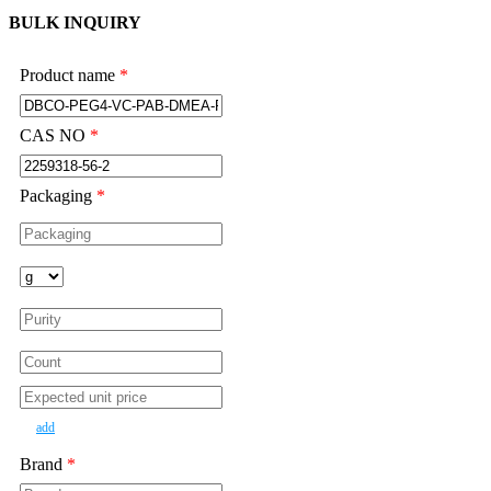
BULK INQUIRY
Product name
*
CAS NO
*
Packaging
*
add
Brand
*