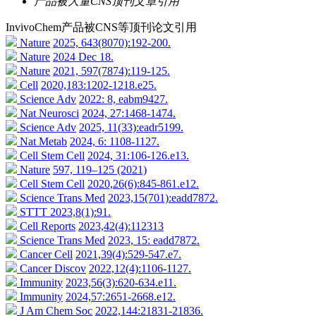
产品被大量CNS顶刊文章引用
InvivoChem产品被CNS等顶刊论文引用
Nature
2025, 643(8070):192-200.
Nature
2024 Dec 18.
Nature
2021, 597(7874):119-125.
Cell
2020,183:1202-1218.e25.
Science Adv
2022: 8, eabm9427.
Nat Neurosci
2024, 27:1468-1474.
Science Adv
2025, 11(33):eadr5199.
Nat Metab
2024, 6: 1108-1127.
Cell Stem Cell
2024, 31:106-126.e13.
Nature
597, 119–125 (2021)
Cell Stem Cell
2020,26(6):845-861.e12.
Science Trans Med
2023,15(701):eadd7872.
STTT
2023,8(1):91.
Cell Reports
2023,42(4):112313
Science Trans Med
2023, 15: eadd7872.
Cancer Cell
2021,39(4):529-547.e7.
Cancer Discov
2022,12(4):1106-1127.
Immunity
2023,56(3):620-634.e11.
Immunity
2024,57:2651-2668.e12.
J Am Chem Soc
2022,144:21831-21836.