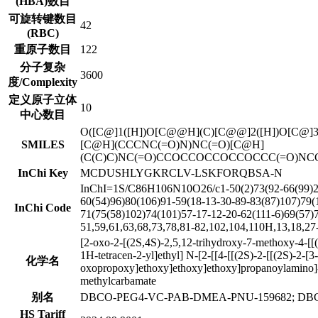
(HBA)数目
可旋转键数目
42
(RBC)
重原子数目
122
分子复杂
3600
度/Complexity
定义原子立体
10
中心数目
O([C@]1([H])O[C@@H](C)[C@@]2([H])O[C@]
SMILES
[C@H](CCCNC(=O)N)NC(=O)[C@H]
(C(C)C)NC(=O)CCOCCOCCOCCOCCC(=O)NCC
InChi Key
MCDUSHLYGKRCLV-LSKFORQBSA-N
InChI=1S/C86H106N10O26/c1-50(2)73(92-66(99)29-
60(54)96)80(106)91-59(18-13-30-89-83(87)107)79(
InChi Code
71(75(58)102)74(101)57-17-12-20-62(111-6)69(57)
51,59,61,63,68,73,78,81-82,102,104,110H,13,18,27
[2-oxo-2-[(2S,4S)-2,5,12-trihydroxy-7-methoxy-4-[[
1H-tetracen-2-yl]ethyl] N-[2-[[4-[[(2S)-2-[[(2S)-2-[
化学名
oxopropoxy]ethoxy]ethoxy]ethoxy]propanoylamino]
methylcarbamate
别名
DBCO-PEG4-VC-PAB-DMEA-PNU-159682; DBCO
HS Tariff