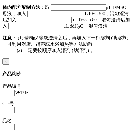
体内配方配制方法
：
取
μL DMSO
母液，加入
μL
PEG300
，混匀澄清
后加入
μL Tween 80，混匀澄清后加
入
μL ddH
O，混匀澄清。
2
注意
：
(1) 请确保溶液澄清之后，再加入下一种溶剂 (助溶剂)
。可利用涡旋、超声或水浴加热等方法助溶；
(2) 一定要按顺序加入溶剂 (助溶剂) 。
×
产品询价
产品编号
Cas号
品名