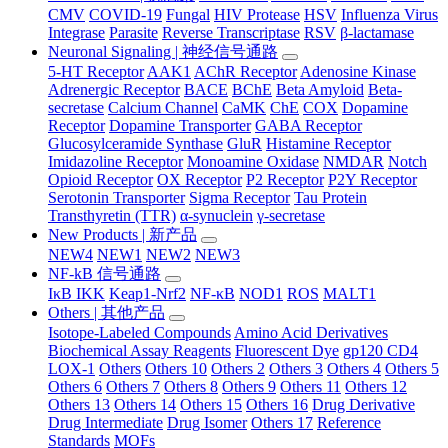
CMV
COVID-19
Fungal
HIV Protease
HSV
Influenza Virus
Integrase
Parasite
Reverse Transcriptase
RSV
β-lactamase
Neuronal Signaling | 神经信号通路
5-HT Receptor
AAK1
AChR Receptor
Adenosine Kinase
Adrenergic Receptor
BACE
BChE
Beta Amyloid
Beta-
secretase
Calcium Channel
CaMK
ChE
COX
Dopamine
Receptor
Dopamine Transporter
GABA Receptor
Glucosylceramide Synthase
GluR
Histamine Receptor
Imidazoline Receptor
Monoamine Oxidase
NMDAR
Notch
Opioid Receptor
OX Receptor
P2 Receptor
P2Y Receptor
Serotonin Transporter
Sigma Receptor
Tau Protein
Transthyretin (TTR)
α-synuclein
γ-secretase
New Products | 新产品
NEW4
NEW1
NEW2
NEW3
NF-kB 信号通路
IκB IKK
Keap1-Nrf2
NF-κB
NOD1
ROS
MALT1
Others | 其他产品
Isotope-Labeled Compounds
Amino Acid Derivatives
Biochemical Assay Reagents
Fluorescent Dye
gp120 CD4
LOX-1
Others
Others 10
Others 2
Others 3
Others 4
Others 5
Others 6
Others 7
Others 8
Others 9
Others 11
Others 12
Others 13
Others 14
Others 15
Others 16
Drug Derivative
Drug Intermediate
Drug Isomer
Others 17
Reference
Standards
MOFs