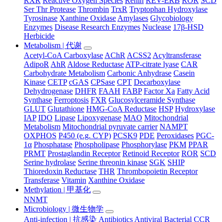
RXR
Reactive Oxygen Species
Renin
REV-ERB
ROR
SCD
Ser Thr Protease
Thrombin
TrxR
Tryptophan Hydroxylase
Tyrosinase
Xanthine Oxidase
Amylases
Glycobiology
Enzymes
Disease Research Enzymes
Nuclease
17β-HSD
Herbicide
Metabolism | 代谢
Acetyl-CoA Carboxylase
AChR
ACSS2
Acyltransferase
AdipoR
AhR
Aldose Reductase
ATP-citrate lyase
CAR
Carbohydrate Metabolism
Carbonic Anhydrase
Casein
Kinase
CETP
cGAS
CPSase
CPT
Decarboxylase
Dehydrogenase
DHFR
FAAH
FABP
Factor Xa
Fatty Acid
Synthase
Ferroptosis
FXR
Glucosylceramide Synthase
GLUT
Glutathione
HMG-CoA Reductase
HSP
Hydroxylase
IAP
IDO
Lipase
Lipoxygenase
MAO
Mitochondrial
Metabolism
Mitochondrial pyruvate carrier
NAMPT
OXPHOS
P450 (e.g. CYP)
PCSK9
PDE
Peroxidases
PGC-
1α
Phosphatase
Phospholipase
Phosphorylase
PKM
PPAR
PRMT
Prostaglandin Receptor
Retinoid Receptor
ROR
SCD
Serine hydrolase
Serine threonin kinase
SGK
SHIP
Thioredoxin Reductase
THR
Thrombopoietin Receptor
Transferase
Vitamin
Xanthine Oxidase
Methylation | 甲基化
NNMT
Microbiology | 微生物学
Anti-infection | 抗感染
Antibiotics
Antiviral
Bacterial
CCR